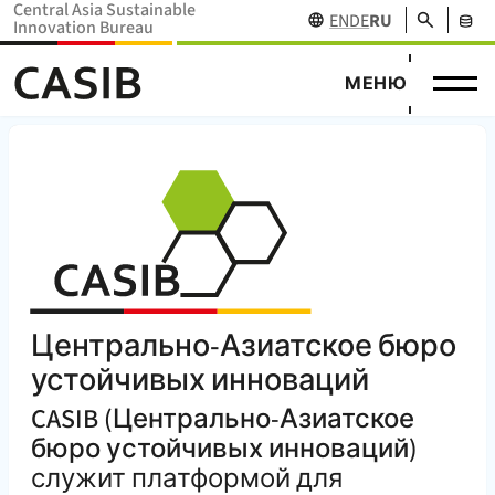
Central Asia Sustainable
Поиск
EN
DE
RU
Innovation Bureau
Научны
Новости
Проект
Главная Главная (
CASIB
)
ландша
Финанси
МЕНЮ
О нас
и
Сотрудн
заинте
Централ
исследо
событи
сторон
Азии
Главная
CASIB
Центрально-Азиатское бюро
устойчивых инноваций
CASIB (Центрально-Азиатское
бюро устойчивых инноваций)
служит платформой для