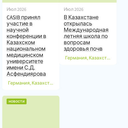
Июл 2026
Июл 2026
CASIB принял
В Казахстане
участие в
открылась
научной
Международная
конференции в
летняя школа по
Казахском
вопросам
национальном
здоровья почв
медицинском
(
Германия, Казахстан, Казахстан, Таджикистан, Узбекистан
университете
имени С.Д.
Асфендиярова
(
)
Германия, Казахстан
,
новости